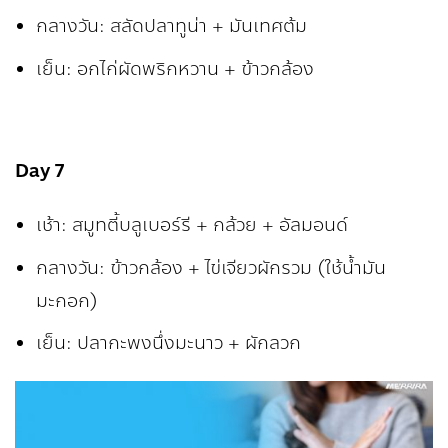
กลางวัน: สลัดปลาทูน่า + มันเทศต้ม
เย็น: อกไก่ผัดพริกหวาน + ข้าวกล้อง
Day 7
เช้า: สมูทตี้บลูเบอร์รี + กล้วย + อัลมอนด์
กลางวัน: ข้าวกล้อง + ไข่เจียวผักรวม (ใช้น้ำมัน
มะกอก)
เย็น: ปลากะพงนึ่งมะนาว + ผักลวก