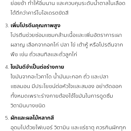
ย่อยช้า ทำให้อิ่มนาน และควบคุมระดับน้ำตาลในเลือด
ได้ดีกว่าคาร์โบไฮเดรตขัดสี
เพิ่มโปรตีนคุณภาพสูง
โปรตีนช่วยซ่อมแซมกล้ามเนื้อและเพิ่มอัตราการเผา
ผลาญ เลือกจากอกไก่ ปลา ไข่ เต้าหู้ หรือโปรตีนจาก
พืช เช่น ถั่วเลนทิลและถั่วลูกไก่
ไขมันดีจำเป็นต่อร่างกาย
ไขมันจากอะโวคาโด น้ำมันมะกอก ถั่ว และปลา
แซลมอน มีประโยชน์ต่อหัวใจและสมอง อย่าตัดออก
ทั้งหมดเพราะร่างกายต้องใช้ไขมันในการดูดซึม
วิตามินบางชนิด
ผักและผลไม้หลากสี
อุดมไปด้วยไฟเบอร์ วิตามิน และแร่ธาตุ ควรกินผักทุก