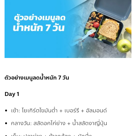
ตัวอย่างเมนูลดน้ำหนัก
7 วัน
Day 1
เช้า: โยเกิร์ตไขมันต่ำ + เบอร์รี + อัลมอนด์
กลางวัน: สลัดอกไก่ย่าง + น้ำสลัดงาญี่ปุ่น