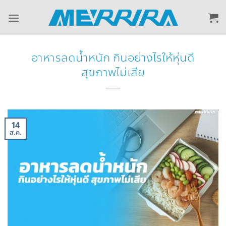
ข้าม
ไป
ยัง
เนื้อหา
อาหารลดน้ำหนัก กินอย่างไรให้หุ่นดี
สุขภาพไม่เสีย
14
ส.ค.