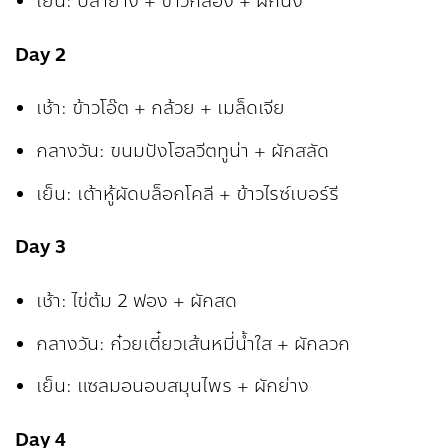
เย็น: ปลาย่าง + ข้าวกล้อง + ผักนึ่ง
Day 2
เช้า: ข้าวโอ๊ต + กล้วย + เมล็ดเจีย
กลางวัน: ขนมปังโฮลวีตทูน่า + ผักสลัด
เย็น: เต้าหู้ผัดบล็อกโคลี + ข้าวไรซ์เบอร์รี
Day 3
เช้า: ไข่ต้ม 2 ฟอง + ผักสด
กลางวัน: ก๋วยเตี๋ยวเส้นหมี่น้ำใส + ผักลวก
เย็น: แซลมอนอบสมุนไพร + ผักย่าง
Day 4