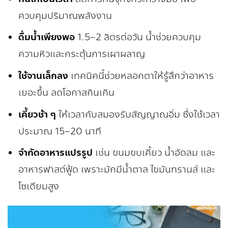
ควบคุมปริมาณพลังงาน
ดื่มน้ำเพียงพอ
1.5–2 ลิตรต่อวัน น้ำช่วยควบคุม
ความหิวและกระตุ้นการเผาผลาญ
ใช้จานเล็กลง
เทคนิคนี้ช่วยหลอกตาให้รู้สึกว่าอาหาร
เยอะขึ้น ลดโอกาสกินเกิน
เคี้ยวช้า ๆ
ให้เวลากับสมองรับสัญญาณอิ่ม ซึ่งใช้เวลา
ประมาณ 15–20 นาที
จำกัดอาหารแปรรูป
เช่น ขนมขบเคี้ยว น้ำอัดลม และ
อาหารฟาสต์ฟู้ด เพราะมักมีน้ำตาล ไขมันทรานส์ และ
โซเดียมสูง