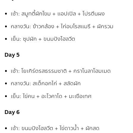
เช้า: สมูทตี้ผักโขม + แอปเปิล + โปรตีนผง
กลางวัน: ข้าวกล้อง + ไก่อบโรสแมรี + ผักรวม
เย็น: ซุปผัก + ขนมปังโฮลวีต
Day 5
เช้า: โยเกิร์ตรสธรรมชาติ + กราโนลาโฮมเมด
กลางวัน: สเต็กอกไก่ + สลัดผัก
เย็น: ไข่คน + อะโวคาโด + มะเขือเทศ
Day 6
เช้า: ขนมปังโฮลวีต + ไข่ดาวน้ำ + ผักสด