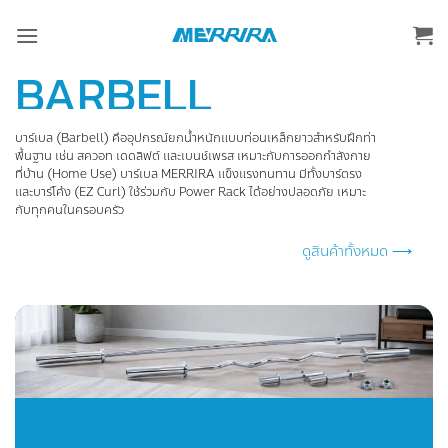
ข้าม
ไป
ยัง
BARBELL
เนื้อหา
บาร์เบล (Barbell) คืออุปกรณ์ยกน้ำหนักแบบท่อนเหล็กยาวสำหรับฝึกท่า
พื้นฐาน เช่น สควอท เดดลิฟต์ และเบนช์เพรส เหมาะกับการออกกำลังกาย
ที่บ้าน (Home Use) บาร์เบล MERRIRA แข็งแรงทนทาน มีทั้งบาร์ตรง
และบาร์โค้ง (EZ Curl) ใช้ร่วมกับ Power Rack ได้อย่างปลอดภัย เหมาะ
กับทุกคนในครอบครัว
ดูสินค้าทั้งหมด ⟶