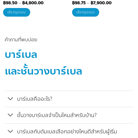
Price
Price
฿
98.50
–
฿
4,800.00
฿
98.75
–
฿
7,900.00
range:
range:
฿98.50
฿98.75
เลือกรูปแบบ
เลือกรูปแบบ
through
through
฿4,800.00
฿7,900.00
This
This
product
product
has
has
คำถามที่พบบ่อย
multiple
multiple
variants.
variants.
บาร์เบล
The
The
options
options
และชั้นวางบาร์เบล
may
may
be
be
chosen
chosen
on
on
บาร์เบลคืออะไร?
the
the
product
product
ชั้นวางบาร์เบลจำเป็นไหมสำหรับบ้าน?
page
page
บาร์เบลกับดัมเบลเลือกอย่างไหนดีสำหรับผู้เริ่ม