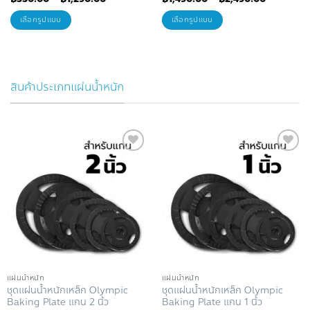
range:
range:
฿350.00
฿1,490.0
เลือกรูปแบบ
เลือกรูปแบบ
through
through
฿1,290.00
฿2,490.0
This
This
product
product
has
has
สินค้าประเภทแผ่นน้ำหนัก
multiple
multiple
variants.
variants.
The
The
options
options
may
may
Add to
Add to
be
be
Wishlist
Wishlist
chosen
chosen
on
on
the
the
product
product
page
page
แผ่นน้ำหนัก
แผ่นน้ำหนัก
ชุดแผ่นน้ำหนักเหล็ก Olympic
ชุดแผ่นน้ำหนักเหล็ก Olympic
Baking Plate แกน 2 นิ้ว
Baking Plate แกน 1 นิ้ว