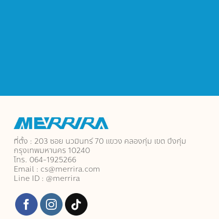
ที่ตั้ง : 203 ซอย นวมินทร์ 70 แขวง คลองกุ่ม เขต บึงกุ่ม
กรุงเทพมหานคร 10240
โทร. 064-1925266
Email : cs@merrira.com
Line ID : @merrira