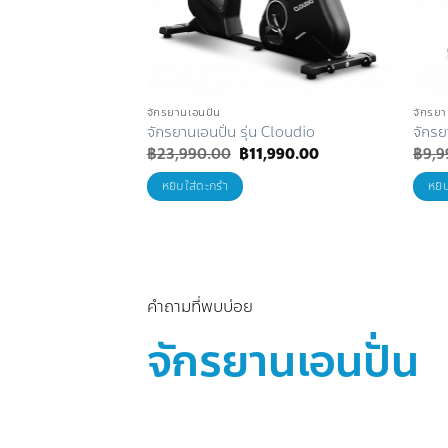
จักรยานเอนปั่น
จักรยา
จักรยานเอนปั่น รุ่น Cloudio
จักรย
Original
Current
฿
23,990.00
฿
11,990.00
฿
9,9
price
price
was:
is:
หยิบใส่ตะกร้า
หยิ
฿23,990.00.
฿11,990.00.
คำถามที่พบบ่อย
จักรยานเอนปั่น