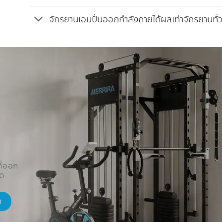
จักรยานเอนปั่นออกกำลังกายได้ผลเท่าจักรยานทั่
ี่ออก
ัด
ค