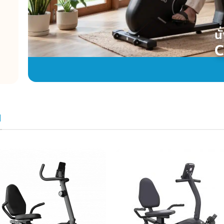
น
C
น
Add to
Add 
Wishlist
Wishl