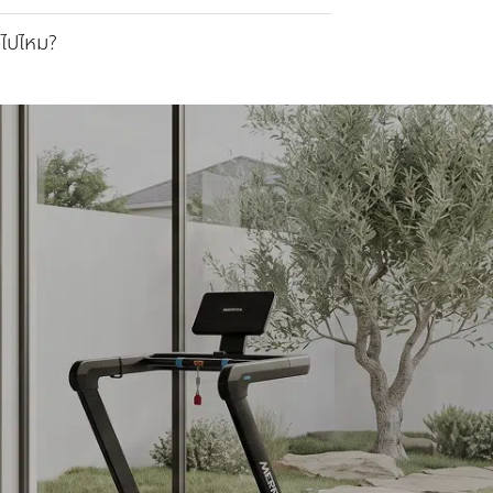
วไปไหม?