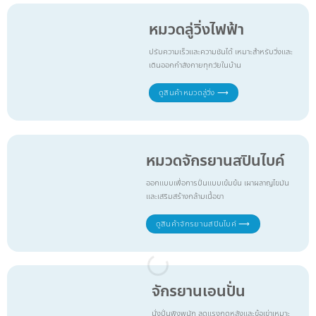
หมวดลู่วิ่งไฟฟ้า
ปรับความเร็วและความชันได้ เหมาะสำหรับวิ่งและ
เดินออกกำลังกายทุกวัยในบ้าน
ดูสินค้าหมวดลู่วิ่ง ⟶
หมวดจักรยานสปินไบค์
ออกแบบเพื่อการปั่นแบบเข้มข้น เผาผลาญไขมัน
และเสริมสร้างกล้ามเนื้อขา
ดูสินค้าจักรยานสปินไบค์ ⟶
จักรยานเอนปั่น
นั่งปั่นพิงพนัก ลดแรงกดหลังและข้อเข่าเหมาะ