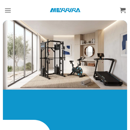
ข้าม
ไป
ยัง
เนื้อหา