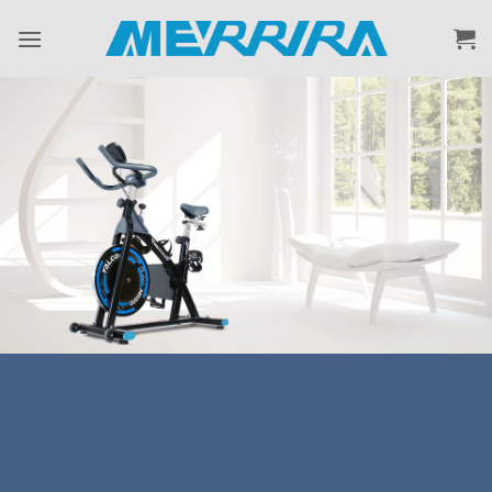
ข้าม
ไป
ยัง
เนื้อหา
SPINBIKE