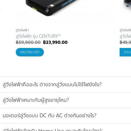
ลู่วิ่งไฟฟ้า
ลู่วิ่งไฟฟ
ลู่วิ่งไฟฟ้า รุ่น CENTURY™
ลู่วิ่
Original
Current
฿
59,900.00
฿
23,990.00
฿
49,
price
price
was:
is:
หยิบใส่ตะกร้า
อ่านเ
฿59,900.00.
฿23,990.00.
ลู่วิ่งไฟฟ้าคืออะไร ต่างจากลู่วิ่งแบบไม่ใช้ไฟยังไง?
ลู่วิ่งไฟฟ้าเหมาะกับผู้สูงอายุไหม?
มอเตอร์ลู่วิ่งแบบ DC กับ AC ต่างกันอย่างไร?