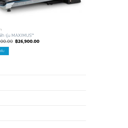
้า
ลู่วิ่งไฟฟ้า
งไฟฟ้า รุ่น MAXIMUS™
ลู่วิ่งไฟฟ้า รุ่น CAPIT
Original
Current
Origi
900.00
฿
26,900.00
฿
59,900.00
฿
27,
price
price
price
was:
is:
was:
พิ่ม
หยิบใส่ตะกร้า
฿49,900.00.
฿26,900.00.
฿59,