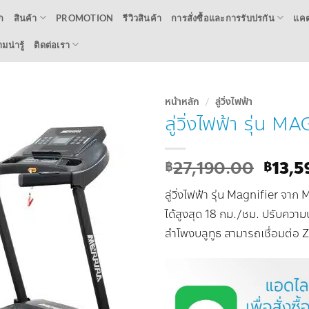
ก
สินค้า
PROMOTION
รีวิวสินค้า
การสั่งซื้อและการรับปรกัน
แคต
น่ารู้
ติดต่อเรา
หน้าหลัก
/
ลู่วิ่งไฟฟ้า
ลู่วิ่งไฟฟ้า รุ่น 
Add to
Wishlist
Origi
27,190.00
13,5
฿
฿
price
ลู่วิ่งไฟฟ้า รุ่น Magnifier จ
was:
฿27,1
ได้สูงสุด 18 กม./ชม. ปรับควา
ลำโพงบลูทูธ สามารถเชื่อมต่อ 