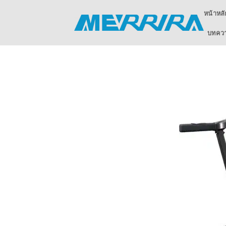
ข้าม
หน้าหลั
ไป
ยัง
บทความ
เนื้อหา