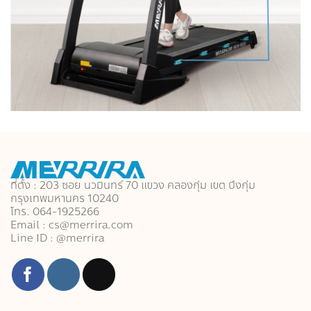
ที่ตั้ง : 203 ซอย นวมินทร์ 70 แขวง คลองกุ่ม เขต บึงกุ่ม
กรุงเทพมหานคร 10240
โทร. 064-1925266
Email : cs@merrira.com
Line ID : @merrira