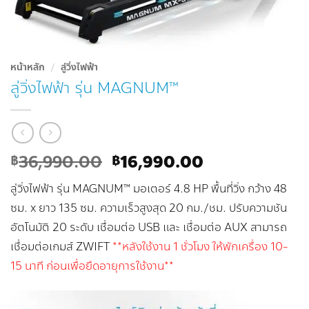
หน้าหลัก
/
ลู่วิ่งไฟฟ้า
ลู่วิ่งไฟฟ้า รุ่น MAGNUM™
Original
Current
36,990.00
16,990.00
฿
฿
price
price
ลู่วิ่งไฟฟ้า รุ่น MAGNUM™ มอเตอร์ 4.8 HP พื้นที่วิ่ง กว้าง 48
was:
is:
฿36,990.00.
฿16,990.00.
ซม. x ยาว 135 ซม. ความเร็วสูงสุด 20 กม./ชม. ปรับความชัน
อัตโนมัติ 20 ระดับ เชื่อมต่อ USB และ เชื่อมต่อ AUX สามารถ
เชื่อมต่อเกมส์ ZWIFT
**หลังใช้งาน 1 ชั่วโมง ให้พักเครื่อง 10-
15 นาที ก่อนเพื่อยืดอายุการใช้งาน**