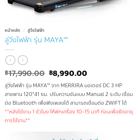
หน้าหลัก
/
ลู่วิ่งไฟฟ้า
ลู่วิ่งไฟฟ้า รุ่น MAYA™
Original
Current
17,990.00
8,990.00
฿
฿
price
price
ลู่วิ่งไฟฟ้า รุ่น MAYA™ จาก MERRIRA มอเตอร์ DC 3 HP
was:
is:
฿17,990.00.
฿8,990.00.
สายพาน 120*41 ซม. ปรับความชันแบบ Manual 2 ระดับ เชื่อม
ต่อ Bluetooth เพื่อฟังเพลงได้ สามารถเชื่อมต่อ ZWIFT ได้
**หลังใช้งาน 1 ชั่วโมง ให้พักเครื่อง 10-15 นาที ก่อนเพื่อยืดอายุ
การใช้งาน**