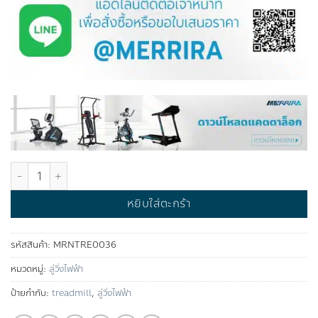
จำนวน ลู่วิ่งไฟฟ้า รุ่น MAYA™ ชิ้น
หยิบใส่ตะกร้า
รหัสสินค้า:
MRNTRE0036
หมวดหมู่:
ลู่วิ่งไฟฟ้า
ป้ายกำกับ:
treadmill
,
ลู่วิ่งไฟฟ้า