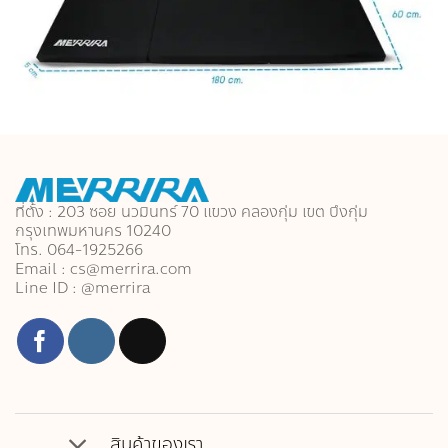
ที่ตั้ง : 203 ซอย นวมินทร์ 70 แขวง คลองกุ่ม เขต บึงกุ่ม
กรุงเทพมหานคร 10240
โทร. 064-1925266
Email : cs@merrira.com
Line ID : @merrira
สินค้าของเรา