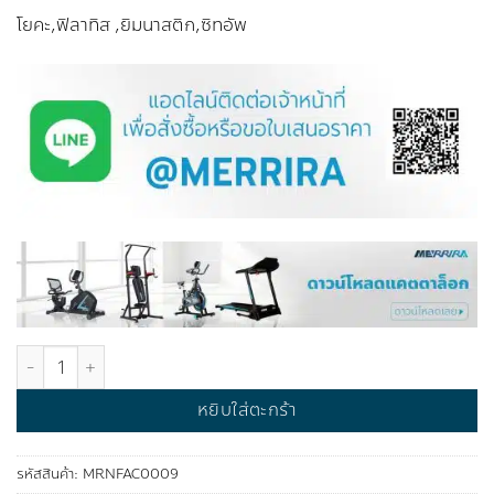
โยคะ,ฟิลาทิส ,ยิมนาสติก,ซิทอัพ
จำนวน MERRIRA เบาะออกกำลังกาย พับได้ 3 ส่วน Foldable Exercise M
หยิบใส่ตะกร้า
รหัสสินค้า:
MRNFAC0009