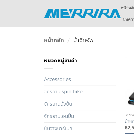
ข้าม
หน้าหลั
ไป
ยัง
บทความ
เนื้อหา
หน้าหลัก
/
ม้าซิทอัพ
หมวดหมู่สินค้า
Accessories
จักรยาน spin bike
จักรยานนั่งปั่น
จักรยานเอนปั่น
ม้าซิท
ม้าซ
฿
2,
ชั้นวางบาร์เบล