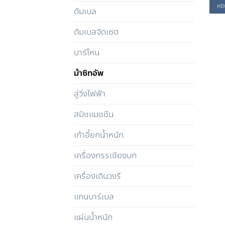
หยิ
ดัมเบล
ดัมเบลจัดเซต
บาร์โหน
ม้าซิทอัพ
ลู่วิ่งไฟฟ้า
สมิชแมชชีน
เก้าอี้ยกน้ำหนัก
เครื่องกรรเชียงบก
เครื่องเดินวงรี
แกนบาร์เบล
แผ่นน้ำหนัก