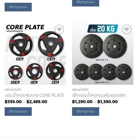
฿359.00
range:
page
page
เลือกรูปแบบ
through
฿100.00
เลือกรูปแบบ
฿6,220.00
through
This
฿200.00
This
product
product
has
has
multiple
multiple
Add to
Add to
variants.
Wishlist
Wishlist
variants.
The
The
options
options
may
may
be
be
chosen
chosen
on
on
แผ่นน้ำหนัก
แผ่นน้ำหนัก
the
แผ่นน้ำหนักหุ้มยาง CORE PLATE
เซ็ทแผ่นน้ำหนักปูนหุ้มพลาสติก
the
product
Price
Price
฿
359.00
–
฿
2,489.00
฿
1,290.00
–
฿
1,390.00
product
range:
range:
page
฿359.00
฿1,290.00
page
เลือกรูปแบบ
เลือกรูปแบบ
through
through
฿2,489.00
฿1,390.00
This
This
product
product
has
has