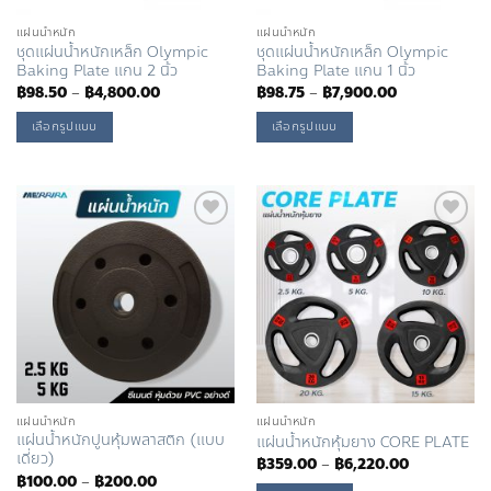
แผ่นน้ำหนัก
แผ่นน้ำหนัก
ชุดแผ่นน้ำหนักเหล็ก Olympic
ชุดแผ่นน้ำหนักเหล็ก Olympic
Baking Plate แกน 2 นิ้ว
Baking Plate แกน 1 นิ้ว
Price
Price
฿
98.50
–
฿
4,800.00
฿
98.75
–
฿
7,900.00
range:
range:
฿98.50
฿98.75
เลือกรูปแบบ
เลือกรูปแบบ
through
through
฿4,800.00
฿7,900.00
This
This
product
product
has
has
multiple
multiple
Add to
Add to
Wishlist
Wishlist
variants.
variants.
The
The
options
options
may
may
be
be
chosen
chosen
on
on
แผ่นน้ำหนัก
แผ่นน้ำหนัก
แผ่นน้ำหนักปูนหุ้มพลาสติก (แบบ
แผ่นน้ำหนักหุ้มยาง CORE PLATE
the
the
เดี่ยว)
Price
฿
359.00
–
฿
6,220.00
product
product
range:
Price
฿
100.00
–
฿
200.00