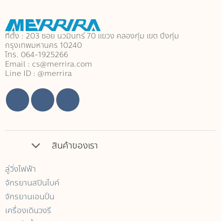
multiple
multiple
variants.
variants.
The
The
ที่ตั้ง : 203 ซอย นวมินทร์ 70 แขวง คลองกุ่ม เขต บึงกุ่ม
options
options
กรุงเทพมหานคร 10240
may
may
โทร. 064-1925266
Email : cs@merrira.com
be
be
Line ID : @merrira
chosen
chosen
on
on
the
the
product
product
page
page
สินค้าของเรา
ลู่วิ่งไฟฟ้า
จักรยานสปินไบค์
จักรยานเอนปั่น
เครื่องเดินวงรี