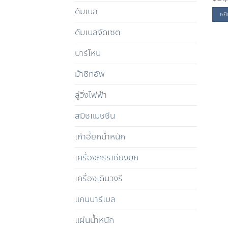
ดัมเบล
หยิ
ดัมเบลจัดเซต
บาร์โหน
ม้าซิทอัพ
ลู่วิ่งไฟฟ้า
สมิชแมชชีน
เก้าอี้ยกน้ำหนัก
เครื่องกรรเชียงบก
เครื่องเดินวงรี
แกนบาร์เบล
แผ่นน้ำหนัก