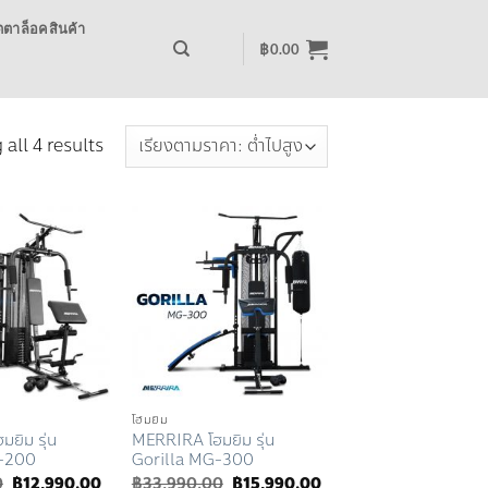
ตาล็อคสินค้า
฿
0.00
Sorted
all 4 results
by
price:
low
to
Add to
Add to
Wishlist
Wishlist
high
โฮมยิม
ยิม รุ่น
MERRIRA โฮมยิม รุ่น
G-200
Gorilla MG-300
Original
Current
Original
Current
0
฿
12,990.00
฿
33,990.00
฿
15,990.00