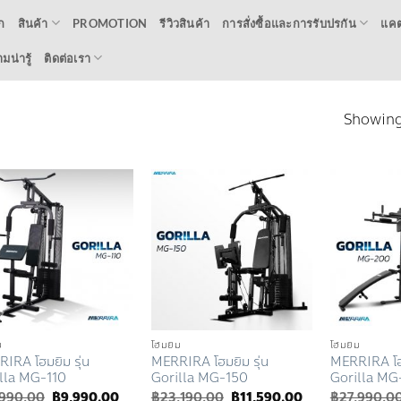
ก
สินค้า
PROMOTION
รีวิวสินค้า
การสั่งซื้อและการรับปรกัน
แคต
น่ารู้
ติดต่อเรา
Showing 
Add to
Add to
Wishlist
Wishlist
ม
โฮมยิม
โฮมยิม
IRA โฮมยิม รุ่น
MERRIRA โฮมยิม รุ่น
MERRIRA โฮม
lla MG-110
Gorilla MG-150
Gorilla M
Original
Current
Original
Current
,990.00
฿
9,990.00
฿
23,190.00
฿
11,590.00
฿
27,990.0