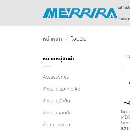
ข้าม
หน้าหลั
ไป
ยัง
บทความ
เนื้อหา
หน้าหลัก
/
โฮมยิม
หมวดหมู่สินค้า
Accessories
จักรยาน spin bike
จักรยานนั่งปั่น
จักรยานเอนปั่น
โฮมยิ
MERR
Gori
ชั้นวางบาร์เบล
฿
21