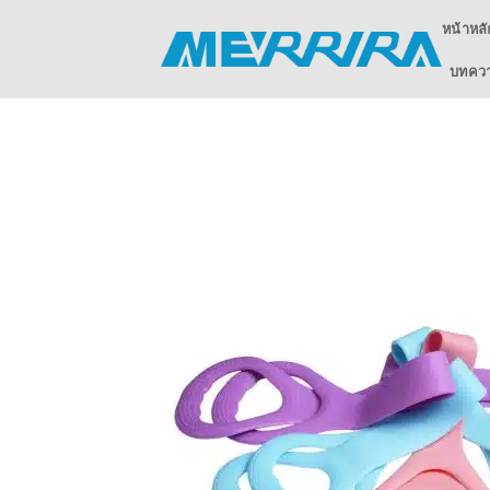
ข้าม
หน้าหลั
ไป
ยัง
บทความ
เนื้อหา