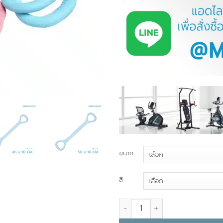
ขนาด
สี
จำนวน โยคะแบรนด์ ชิ้น