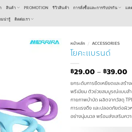
ก
สินค้า
PROMOTION
รีวิวสินค้า
การสั่งซื้อและการรับปรกัน
แคต
น่ารู้
ติดต่อเรา
หน้าหลัก
/
ACCESSORIES
โยคะแบรนด์
Add to
Wishlist
P
29.00
–
39.00
฿
฿
r
ยกระดับการยืดเหยียดและสร้างค
฿
t
พรีเมียม ตัวช่วยสมบูรณ์แบบสำ
฿
กายภาพบำบัด ผลิตจากวัสดุ TPE
การแรงดึง และปลอดภัยต่อผิวหน
อย่างนุ่มนวล พร้อมส่งเสริมควา