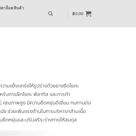
ตาล็อคสินค้า
฿
0.00
rice
ange:
วามแข็งแกร่งให้รูปร่างด้วยยางยืดโยคะ
29.00
hrough
หรับการฝึกโยคะ พีลาทิส และการทำ
39.00
 คุณภาพสูง มีความยืดหยุ่นดีเยี่ยม ทนทานต่อ
ัง ช่วยเพิ่มแรงต้านในการบริหารกล้ามเนื้อ
มยืดหยุ่นและปรับสรีระร่างกายให้สมดุล