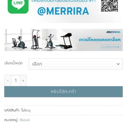
฿599.00
เลือกน้ำหนัก
จำนวน Hex Dumbbell Plastic ดัมเบลพลาสติกแบบเหลี่ยม ชิ้น
หยิบใส่ตะกร้า
รหัสสินค้า:
ไม่ระบุ
หมวดหมู่:
ดัมเบล