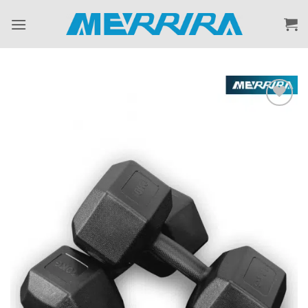
ข้าม
ไป
ยัง
เนื้อหา
Add to
Wishlist