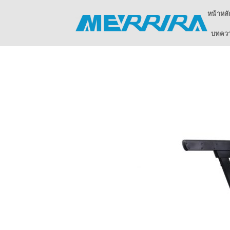
ข้าม
หน้าหลั
ไป
ยัง
บทความ
เนื้อหา