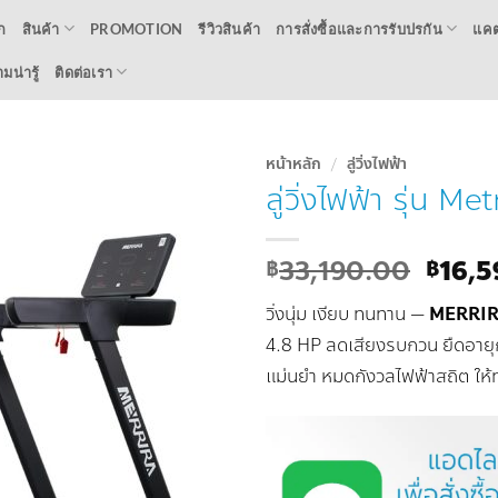
ก
สินค้า
PROMOTION
รีวิวสินค้า
การสั่งซื้อและการรับปรกัน
แคต
น่ารู้
ติดต่อเรา
หน้าหลัก
/
ลู่วิ่งไฟฟ้า
ลู่วิ่งไฟฟ้า รุ่น Me
Add to
Wishlist
Origi
33,190.00
16,
฿
฿
price
วิ่งนุ่ม เงียบ ทนทาน —
MERRIR
was:
฿33,1
4.8 HP ลดเสียงรบกวน ยืดอายุ
แม่นยำ หมดกังวลไฟฟ้าสถิต ให้ทุ